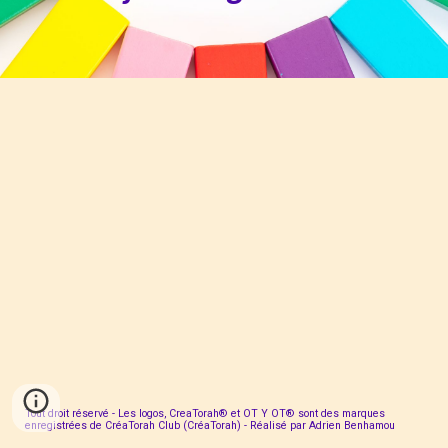
Tout droit réservé - Les logos, CreaTorah® et OT Y OT® sont des marques
enregistrées de CréaTorah Club (CréaTorah) - Réalisé par Adrien Benhamou