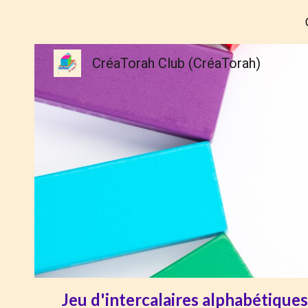
Sk
CréaTorah Club (CréaTorah)
Jeu d'intercalaires alphabétique