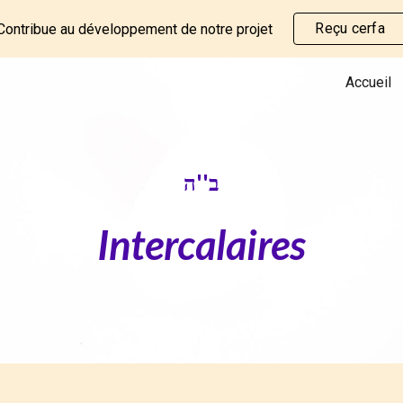
Reçu cerfa
Contribue au développement de notre projet
ip to main content
Skip to navigat
Accueil
ב''ה
Intercalaires
s