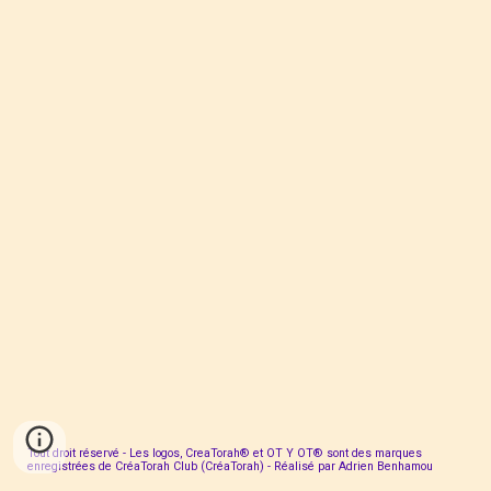
Tout droit réservé - Les logos, CreaTorah® et OT Y OT® sont des marques
enregistrées de CréaTorah Club (CréaTorah) - Réalisé par Adrien Benhamou